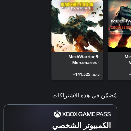
MechWarrior 5: Mercenaries - The Dragon's
Gambit
MechWarrior 5: Mercenaries - Solaris
Showdown
MechWarrior 5:
Me
Mercenaries -
M
JumpShip Edition
Suc
د.ت.‏ 141,525+
مُضمّن في هذه الاشتراكات
الكمبيوتر الشخصي