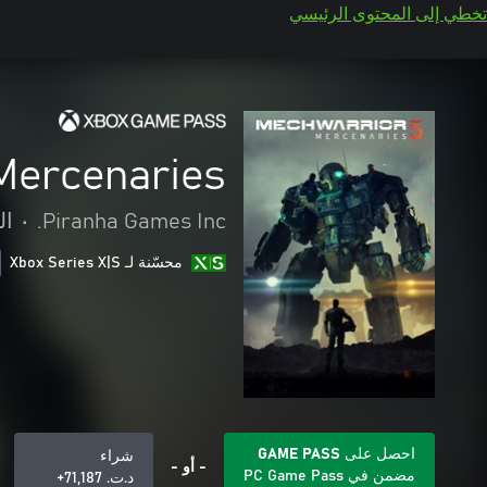
تخطي إلى المحتوى الرئيسي
Mercenaries
Piranha Games Inc.
•
ال
محسّنة لـ Xbox Series X|S
احصل على GAME PASS
شراء
- أو -
مضمن في PC Game Pass
د.ت.‏ 71,187+