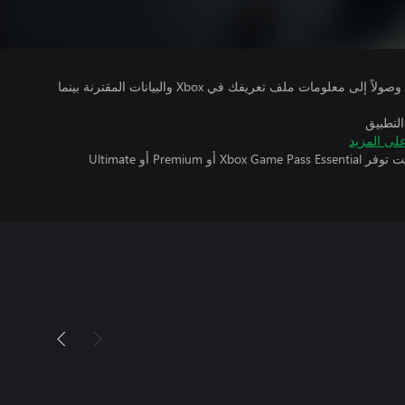
يتلقى ناشرو الألعاب التي تقوم بتشغيلها وصولاً إلى معلومات ملف تعريفك في Xbox والبيانات المقترنة بينما
التطبيق
لى المزيد
تتطلب اللعبة متعددة اللاعبين عبر الإنترنت توفر Xbox Game Pass Essential أو Premium أو Ultimate