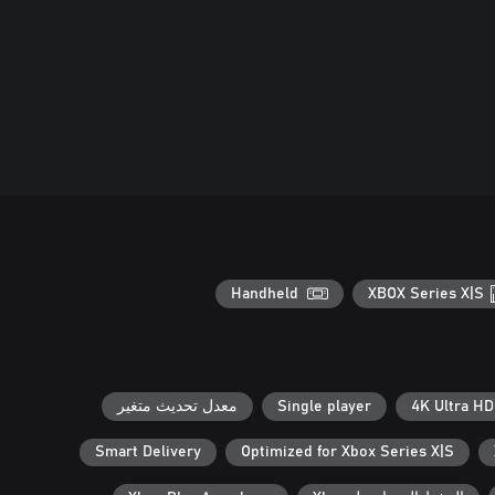
Handheld
XBOX Series X|S
4K Ultra HD
Single player
معدل تحديث متغير
Smart Delivery
Optimized for Xbox Series X|S