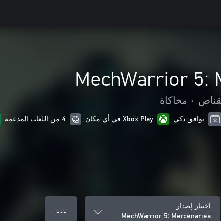
MechWarrior 5: 
قناص
•
محاكاة
توافق ذكي
Xbox Play في أي مكان
4 من اللغات المدعمة
اختيار إصدار
● ● ●
MechWarrior 5: Mercenaries