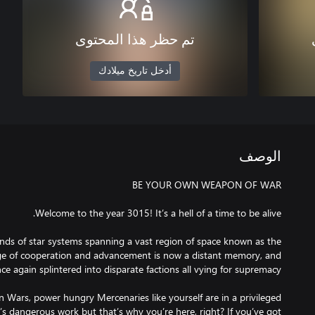
تم حظر هذا المحتوى
أدخل تاريخ ميلادك
الوصف
ds of star systems spanning a vast region of space known as the
ge of cooperation and advancement is now a distant memory, and
n Wars, power hungry Mercenaries like yourself are in a privileged
It’s dangerous work but that’s why you’re here, right? If you’ve got