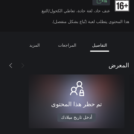
16+
عنف حاد، لغة حادة، تعاطي الكحول/التبغ
هذا المحتوى يتطلب لعبة (تُباع بشكل منفصل).
التفاصيل
المراجعات
المزيد
المعرض
تم حظر هذا المحتوى
أدخل تاريخ ميلادك