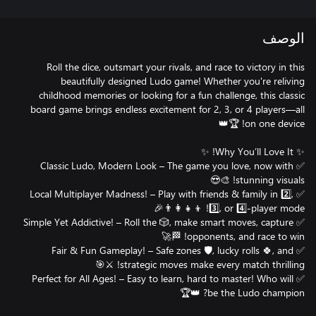
الوصف
Roll the dice, outsmart your rivals, and race to victory in this
beautifully designed Ludo game! Whether you're reliving
childhood memories or looking for a fun challenge, this classic
board game brings endless excitement for 2, 3, or 4 players—all
✅ Classic Ludo, Modern Look – The game you love, now with
✅ Local Multiplayer Madness! – Play with friends & family in 2️⃣,
✅ Simple Yet Addictive! – Roll the 🎲, make smart moves, capture
✅ Fair & Fun Gameplay! – Safe zones 🛡️, lucky rolls 🍀, and
✅ Perfect for All Ages! – Easy to learn, hard to master! Who will