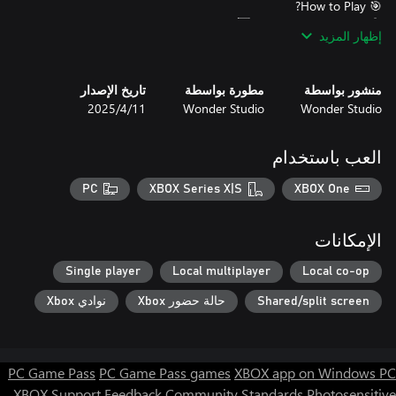
إظهار المزيد
منشور بواسطة
مطورة بواسطة
تاريخ الإصدار
Wonder Studio
Wonder Studio
11‏/4‏/2025
🚀 Download now and start rolling! The ultimate Ludo challenge
awaits—are you ready to win? 🎉🔥
العب باستخدام
PC
XBOX Series X|S
XBOX One
الإمكانات
Single player
Local multiplayer
Local co-op
Shared/split screen
حالة حضور Xbox
نوادي Xbox
PC Game Pass
PC Game Pass games
XBOX app on Windows PC
XBOX Support
Feedback
Community Standards
Photosensitive