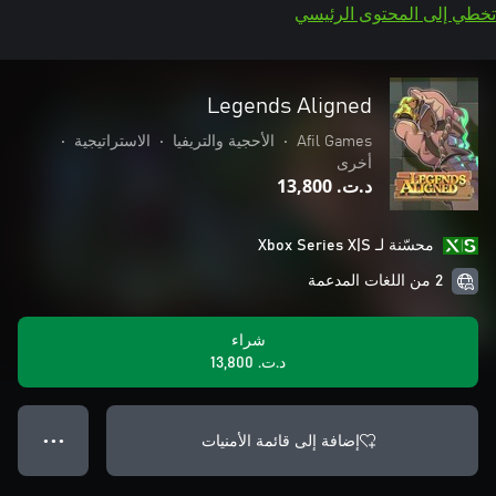
تخطي إلى المحتوى الرئيسي
Legends Aligned
Afil Games
•
الأحجية والتريفيا
•
الاستراتيجية
•
أخرى
د.ت.‏ 13,800
محسّنة لـ Xbox Series X|S
2 من اللغات المدعمة
شراء
د.ت.‏ 13,800
إضافة إلى قائمة الأمنيات
● ● ●