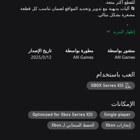
🔄 آليات بديهية مع تدوير وتحديد المواقع لضمان تناسب كل قطعة
هل أنت مستعد لتنظيم الفوضى وتصبح سيد اللوحة؟ Legends Aligned
إظهار المزيد
يتحدى منطقك وإبداعك في عالم حيث لكل قطعة مكانها المثالي!
منشور بواسطة
مطورة بواسطة
تاريخ الإصدار
Afil Games
Afil Games
12‏/3‏/2025
العب باستخدام
XBOX Series X|S
الإمكانات
Optimized for Xbox Series X|S
Single player
إنجازات Xbox
الحفظ السحابي لـ Xbox