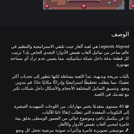
الوصف
Legends Aligned هي لعبة ألغاز حيث تلتقي الاستراتيجية والتنظيم في
عالم ساحر من تماثيل ألعاب تقمص الأدوار! التحدي الخاص بك؟ ترتيب
كل قطعة بدقة داخل شبكة ديناميكية، مما يضمن عدم ترك أي مساحة
بآليات مريحة وبديهية، تبدأ اللعبة ببساطة لكنها تتطور إلى تحديات أكثر
تعقيدًا، مما يتطلب تخطيطًا استراتيجيًا وإدراكًا مكانيًا حادًا. قم بتدوير،
وضع، وتنسيق التماثيل المختلفة الأحجام والأشكال داخل شبكات تكبر
🧩 40 مستوى متقدمًا يختبر مهاراتك، من اللوحات التمهيدية الصغيرة
🎨 فن بيكسل دافئ وموضوع خيالي من العصور الوسطى يخلق بيئة
🎵 موسيقى تصويرية غامرة وتأثيرات صوتية مرضية تجعل كل وضع