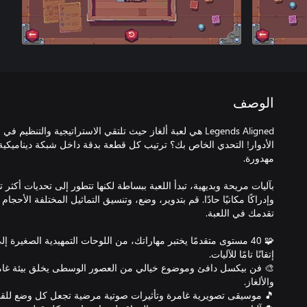
الوصف
Legends Aligned هي لعبة ألغاز حيث تلتقي الاستراتيجية والتن
الأدوار! التحدي الخاص بك؟ ترتيب كل قطعة بدقة داخل شبكة ديناميك
بآليات مريحة وبديهية، تبدأ اللعبة ببساطة لكنها تتطور إلى تحديات أكثر تع
وإدراكًا مكانيًا حادًا. قم بتدوير، وضع، وتنسيق التماثيل المختلفة الأح
🧩 40 مستوى متقدمًا يختبر مهاراتك، من اللوحات التمهيدية الصغيرة 
🎨 فن بيكسل دافئ وموضوع خيالي من العصور الوسطى يخلق بيئة غامر