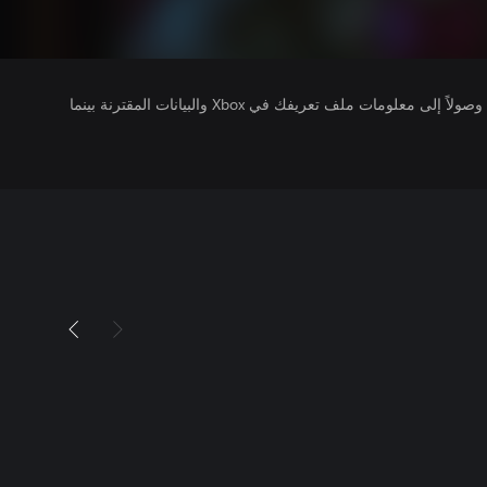
يتلقى ناشرو الألعاب التي تقوم بتشغيلها وصولاً إلى معلومات ملف تعريفك في Xbox والبيانات المقترنة بينما