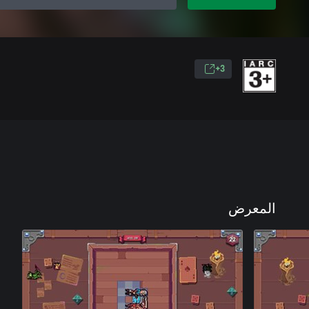
3+
المعرض