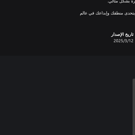
 أنت مستعد لتنظيم الفوضى وتصبح سيد اللوحة؟ Legends Aligned يتحدى منطقك وإبداعك في عالم
تاريخ الإصدار
12‏/3‏/2025