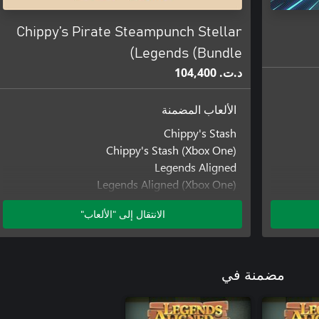
Chippy’s Pirate Steampunch Stellar
Legends (Bundle)
د.ت.‏ 104,400
الألعاب المضمنة
Chippy's Stash
Chippy's Stash (Xbox One)
Legends Aligned
Legends Aligned (Xbox One)
Pirate Trails
الانتقال إلى "الألعاب"
Pirate Trails (Windows)
Pirate Trails (Xbox One)
Steampunch
Steampunch (Windows)
مضمنة في
Steampunch (Xbox One)
Stellar Docks: Deep Space