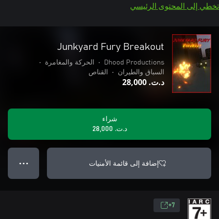
تخطي إلى المحتوى الرئيسي
Junkyard Fury Breakout
Dhood Productions
•
الحركة والمغامرة
•
السباق والطيران
•
القناص
د.ت.‏ 28,000
شراء
د.ت.‏ 28,000
إضافة إلى قائمة الأمنيات
● ● ●
7+