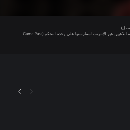
فصل).
تتطلب اللعبة توفر اشتراك ألعاب متعددة اللاعبين عبر الإنترنت لممارستها على وحدة التحكم (Game Pass