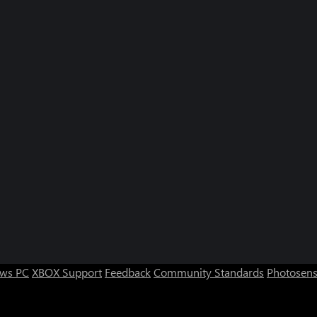
ws PC
XBOX Support
Feedback
Community Standards
Photosens