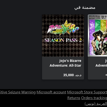
مضمنة في
JoJo's Bizarre
J
Adventure: All-Star
Advent
Battle R Season Pass
Battl
2
د.ت.‏ 35,000
itive Seizure Warning
Microsoft account
Microsoft Store Support
Returns
Orders tracking
العربية (تونس)