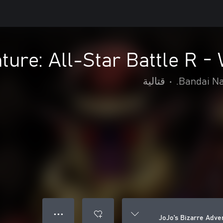
ture: All-Star Battle R -
Bandai Na
•
قتالية
● ● ●
JoJo's Bizarre Adven