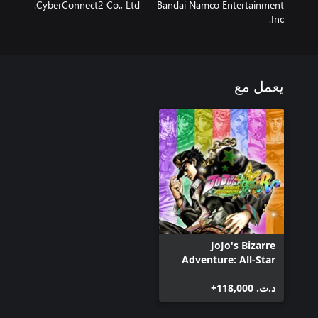
CyberConnect2 Co., Ltd.
Bandai Namco Entertainment
Inc.
يعمل مع
JoJo's Bizarre
Adventure: All-Star
Battle R
د.ت.‏ 118,000+