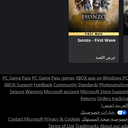
Isonzo - First Wave
عرض اللعبة
PC Game Pass
PC Game Pass games
XBOX app on Windows PC
XBOX Support
Feedback
Community Standards
Photosensitive
Seizure Warning
Microsoft account
Microsoft Store Support
Returns
Orders tracking
العربية (تونس)
خيارات خصوصيتك
خصوصية صحة المستهلك
Privacy & Cookies
Contact Microsoft
Terms of Use
Trademarks
About our ads