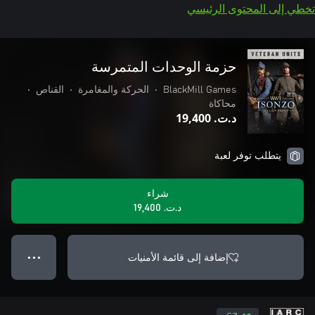
تخطي إلى المحتوى الرئيسي
حزمة الوحدات المتمرسة
BlackMill Games
•
الحركة والمغامرة
•
القناص
•
محاكاة
د.ت.‏ 19,400
يتطلب توفر لعبة
شراء
د.ت.‏ 19,400
إضافة إلى قائمة الأمنيات
● ● ●