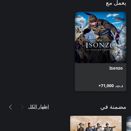
يعمل مع
Isonzo
د.ت.‏ 71,000+
إظهار الكل
مضمنة في