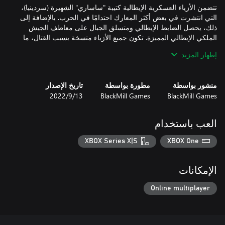
تتضمن الأزياء العسكرية الإيطالية كتيبة "ساساري" الشهيرة (سردينيا)،
التي انتشرت في بعض أكثر المعارك احتدامًا في الحرب. بالإضافة إلى
ذلك، يحصل الضابط الإيطالي ومتسلق الجبال على معاطف الجيش
الملكي الإيطالي المميزة. تكون جميع الأزياء متسخة بسبب القتال، ما
إظهار المزيد
يحصل النمساويون المجريون على زي المشاة هونفيد المجري مزين
بنقوش وتطريز مجري، بالإضافة إلى قبعة "feldkappe". تكون الأزياء
منشور بواسطة
مطورة بواسطة
تاريخ الإصدار
العسكرية الأخرى متسخة، ومهترئة وتحمل المعدات المناسبة لمقاتلي
BlackMill Games
BlackMill Games
13‏/9‏/2022
الخنادق ذوي الخبرة. بالنسبة إلى وحدة الهجوم، يتوفر لها سترة صيفية
العب باستخدام
تتضمن الحزمة أربعة عناصر للوجه بما في ذلك ضمادتين لأولئك الذين
خاضوا معارك فعلاً، وبعض النظارات المزودة بأقنعة غاز غير عادية
XBOX Series X|S
XBOX One
وسيجارة مدخنة للنصف. كما تتضمن خمسة قصات شعر للوجه تشمل
السوالف بتصميم "فرانز جوزيف الأول" والشارب الصغير الذي لدى
الإمكانات
ملحوظة: يحتوي هذا المحتوى القابل للتنزيل (DLC) على محتوى
Online multiplayer
مستحضرات التجميل فقط.