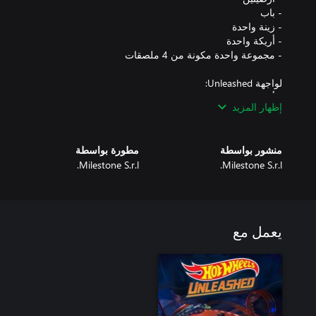
إظهار المزيد
منشور بواسطة
مطورة بواسطة
هذا الـDLC متضمن في HOT WHEELS™ Pass Vol. 2
Milestone S.r.l.
Milestone S.r.l.
يعمل مع