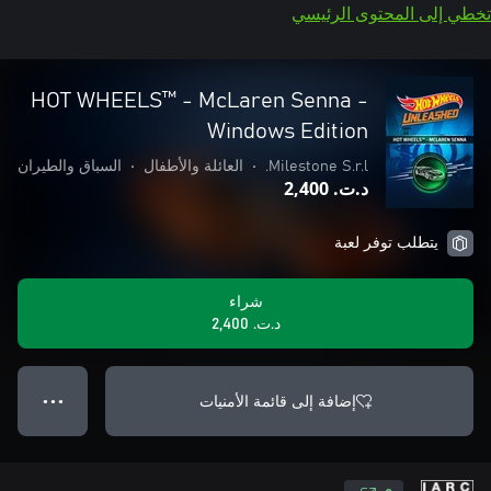
تخطي إلى المحتوى الرئيسي
HOT WHEELS™ - McLaren Senna -
Windows Edition
Milestone S.r.l.
•
العائلة والأطفال
•
السباق والطيران
د.ت.‏ 2,400
يتطلب توفر لعبة
شراء
د.ت.‏ 2,400
إضافة إلى قائمة الأمنيات
● ● ●