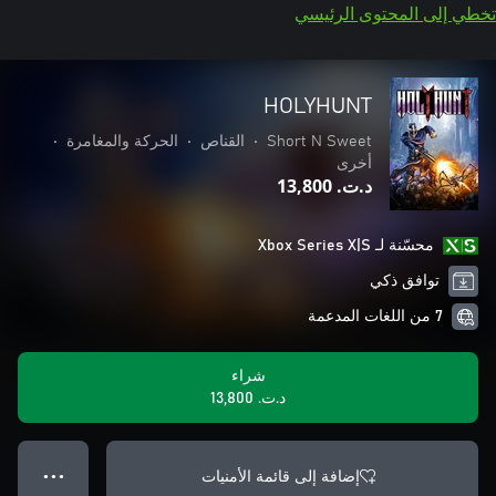
تخطي إلى المحتوى الرئيسي
HOLYHUNT
Short N Sweet
•
القناص
•
الحركة والمغامرة
•
أخرى
د.ت.‏ 13,800
محسّنة لـ Xbox Series X|S
توافق ذكي
7 من اللغات المدعمة
شراء
د.ت.‏ 13,800
إضافة إلى قائمة الأمنيات
● ● ●