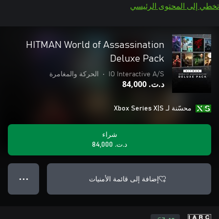
تخطي إلى المحتوى الرئيسي
HITMAN World of Assassination
Deluxe Pack
IO Interactive A/S
•
الحركة والمغامرة
د.ت.‏ 84,000
محسّنة لـ Xbox Series X|S
شراء
د.ت.‏ 84,000
إضافة إلى قائمة الأمنيات
● ● ●