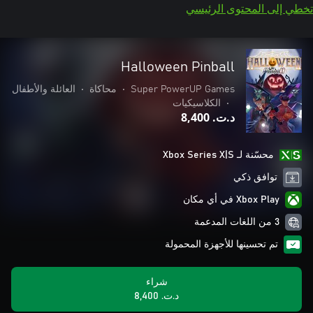
تخطي إلى المحتوى الرئيسي
Halloween Pinball
Super PowerUP Games
•
محاكاة
•
العائلة والأطفال
•
الكلاسيكيات
د.ت.‏ 8,400
محسّنة لـ Xbox Series X|S
توافق ذكي
Xbox Play في أي مكان
3 من اللغات المدعمة
تم تحسينها للأجهزة المحمولة
شراء
د.ت.‏ 8,400