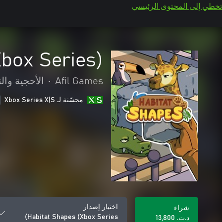
تخطي إلى المحتوى الرئيسي
Xbox Series)
Afil Games
•
الأحجية والت
محسّنة لـ Xbox Series X|S
اختيار إصدار
شراء
Habitat Shapes (Xbox Series)
د.ت.‏ 13,800