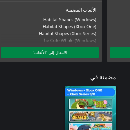
الألعاب المضمنة
Habitat Shapes (Windows)
Habitat Shapes (Xbox One)
Habitat Shapes (Xbox Series)
The Cute Whale (Windows)
The Cute Whale (Xbox One)
الانتقال إلى "الألعاب"
The Cute Whale (Xbox Series)
Toad Slide (Windows)
Toad Slide (Xbox One)
Toad Slide (Xbox Series)
مضمنة في