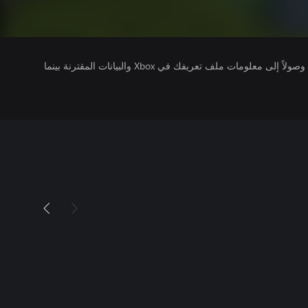
يتلقى ناشرو الألعاب التي تقوم بتشغيلها وصولاً إلى معلومات ملف تعريفك في Xbox والبيانات المقترنة بينما