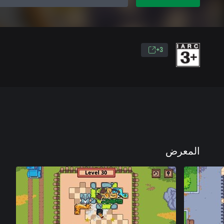
3+
المعرض