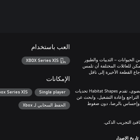
العب باستخدام
حات لثلاث عائلات من الحيوانات – الثدييات والطيور
XBOX Series X|S
مكن للعائلات المختلفة أن تلمس
ع القطعة الأخيرة إلى ناقل
الإمكانات
مع 30 مستوى مقسمة بين Urban Zoo المخطط وSafari Sanctuary العضوي، تقدم Habitat Shapes تحديات
box Series X|S
Single player
التراجع وإعادة التشغيل، وابحث عن
ة وإحساس بالرضا، دون ضغوط
الحفظ السحابي لـ Xbox
تكافئ التجريب الذكي.
تاريخ الإصدار