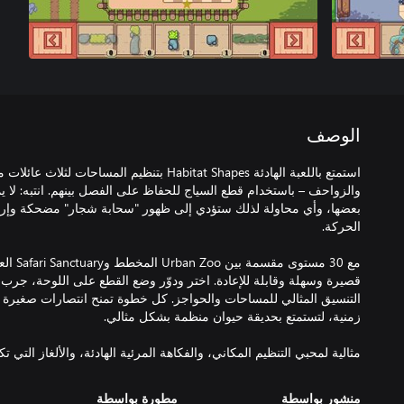
الوصف
استمتع باللعبة الهادئة Habitat Shapes بتنظيم المسا
والزواحف – باستخدام قطع السياج للحفاظ على الفصل بينهم. انتبه: لا ي
بعضها، وأي محاولة لذلك ستؤدي إلى ظهور "سحابة شجار" مضحكة وإرجا
قصيرة وسهلة وقابلة للإعادة. اختر ودوّر وضع القطع على اللوحة، جرب 
التنسيق المثالي للمساحات والحواجز. كل خطوة تمنح انتصارات صغير
مثالية لمحبي التنظيم المكاني، والفكاهة المرئية الهادئة، والألغاز التي 
منشور بواسطة
مطورة بواسطة