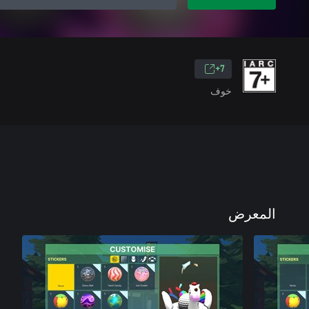
7+
خوف
المعرض