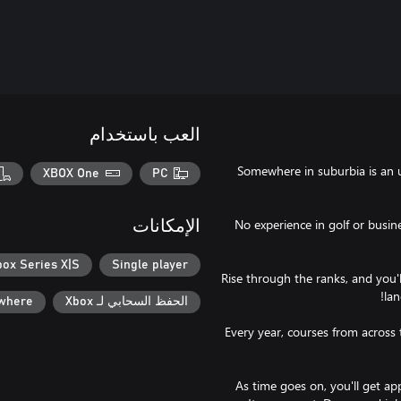
العب باستخدام
Somewhere in suburbia is an uns
XBOX One
PC
No experience in golf or busin
الإمكانات
box Series X|S
Single player
Rise through the ranks, and you'
الحفظ السحابي لـ Xbox
ywhere
Every year, courses from across
As time goes on, you'll get ap