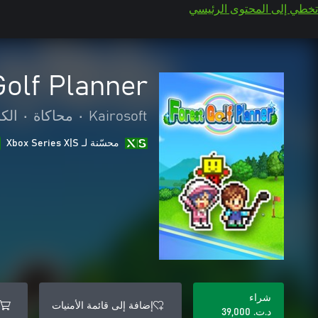
تخطي إلى المحتوى الرئيسي
Golf Planner
Kairosoft
•
محاكاة
•
الك
محسّنة لـ Xbox Series X|S
شراء
إضافة إلى قائمة الأمنيات
د.ت.‏ 39,000