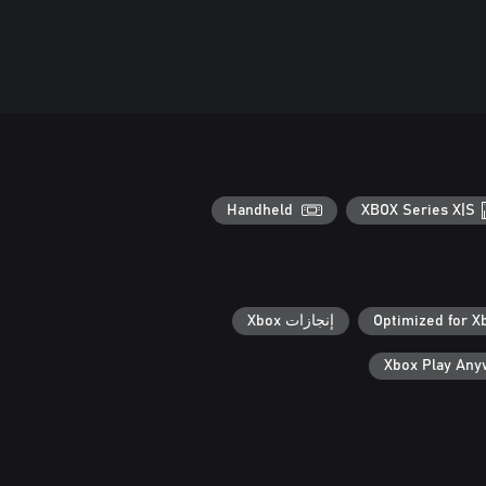
Handheld
XBOX Series X|S
Optimized for X
إنجازات Xbox
Xbox Play An