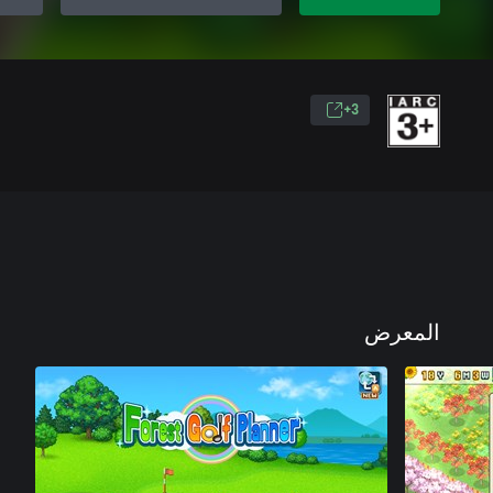
3+
المعرض