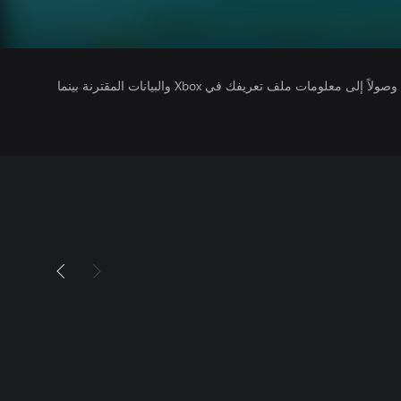
يتلقى ناشرو الألعاب التي تقوم بتشغيلها وصولاً إلى معلومات ملف تعريفك في Xbox والبيانات المقترنة بينما