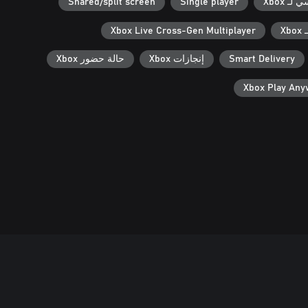
ـ Xbox
Single player
Shared/split screen
X
Xbox Live Cross-Gen Multiplayer
Smart Delivery
إنجازات Xbox
حالة حضور Xbox
Xbox Play An