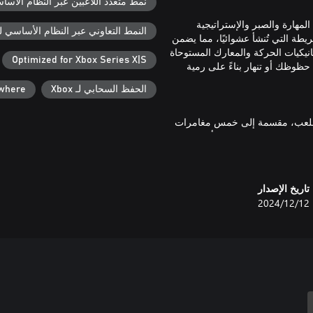
نمط متعدد اللاعبين عبر النظام الأساسي ل
ها تتطلب المهارة والصبر والإستراتيجية
النمط التعاوني عبر النظام الأساسي لـ box
خريطة التي تُنشأ عشوائيًا، مما يضمن
نيكيات الحركة والمعارك المستوحاة
Optimized for Xbox Series X|S
حظوظك أو تنهار بناءً على رمية
الحفظ السحابي لـ Xbox
ywhere
 حملة متكاملة تمتد لأكثر من 30 ساعة من اللعب، مقسمة إلى خمس مغامرات
في حال فشل فريقك ستبدأ مغامرتك
تاريخ الإصدار
 بقيادة سيد الحلبة الخبيث، هدفك هو
12‏/12‏/2024
ذاكر الكرنفال لاستكشاف مسارات
موت وأنت تحاول الهروب من
عاوني الذي يدعم أربعة لاعبين.
نحك السيطرة الكاملة على خريطة
نت، فيجب عليك التنسيق والتفاوض مع