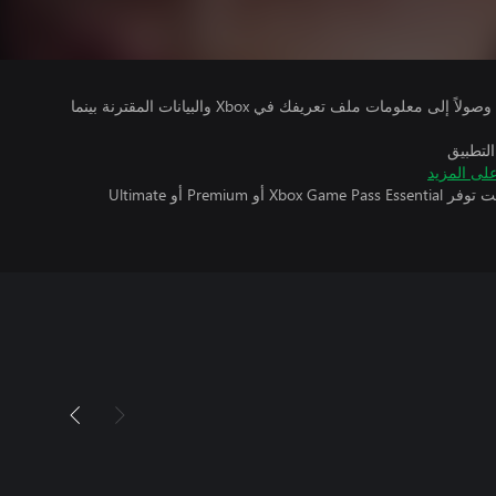
يتلقى ناشرو الألعاب التي تقوم بتشغيلها وصولاً إلى معلومات ملف تعريفك في Xbox والبيانات المقترنة بينما
التطبيق
لى المزيد
تتطلب اللعبة متعددة اللاعبين عبر الإنترنت توفر Xbox Game Pass Essential أو Premium أو Ultimate