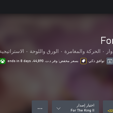
Fo
وار
•
الحركة والمغامرة
•
الورق واللوحة
•
الاستراتيجية
توافق ذكي
بسعر مخفض: وفر د.ت.‏ 44,890، ends in 8 days
اختيار إصدار
● ● ●
For The King II