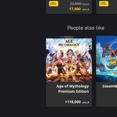
د.ت.‏ 22,000
Character Pack
-20%
-20%
د.ت.‏ 17,600
People also like
Age of Mythology
SteamWo
Premium Edition
د.ت.‏ 118,000+