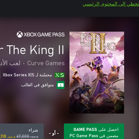
تخطي إلى المحتوى الرئيسي
r The King II
Curve Games
•
لعب الأد
محسّنة لـ Xbox Series X|S
متوافق في الغالب
احصل على GAME PASS
شراء
- أو -
مضمن في PC Game Pass
د.ت.‏ 67,000
د.ت.‏ 22,110+