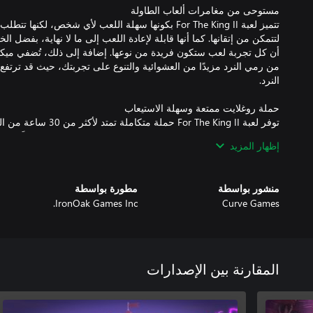
تتميز لعبة For The King II بكونها سهلة اللعب لأي شخص، لكن
لتتمكن من إتقانها. كما أنها قابلة لإعادة اللعب إلى ما لا نهاية، بفضل ال
أن كل تجربة لعب ستكون فريدة من نوعها. إضافة إلى ذلك، تُضفي ميكا
من رمي النرد مزيدًا من العشوائية والتنوع على تجربتك، حيث قد ترتفع 
توفر لعبة For The King II
متصلة قصصيًا. الطريق طويل ومليء بالمخاطر، لكن لا تخشَ شيئًا، ف
إظهار المزيد
منشور بواسطة
مطورة بواسطة
تحدَّ مهاراتك إلى أقصى حد في وضع الزنزانة اللانهائي – كرنفال الظلام.
IronOak Games Inc.
Curve Games
اجتياز أكبر عدد ممكن من الطوابق قبل أن تلقى حتفك الحتمي.اجمع ت
جديدة، واكتشف مجموعة من الغرف ذات الطابع الخاص، ولف عجلة ال
المقارنة بين الإصدارات
استكشف فاهرول بمفردك أو برفقة ثلاثة من أصدقائك في وضع اللعب الت
في اللعب الفردي، يمكنك التحكم بجميع الشخصيات في فريقك، مما يم
الحملة واستراتيجيات المعارك. أما في وضع اللعب التعاوني عبر الإنتر