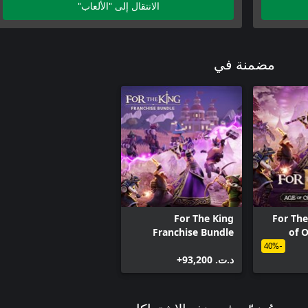
الانتقال إلى "الألعاب"
مضمنة في
For The King
For The
Franchise Bundle
of 
-40%
د.ت.‏ 93,200+