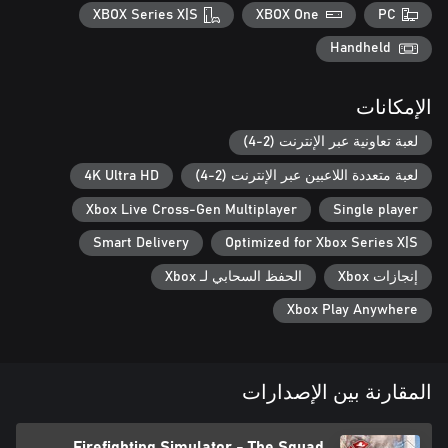
XBOX Series X|S
XBOX One
PC
معدات أصلية من العلامات التجارية الأمريكية المعروفة في مجال
Handheld
الإمكانات
مدينة أمريكية كبيرة مفصلة بمساحة 15 ألف فدان بها مناطق مختلفة،
مثل منطقة صناعية وضواحي ووسط المدينة.
لعبة تعاونية عبر الإنترنت (2-4)
لعبة متعددة اللاعبين عبر الإنترنت (2-4)
4K Ultra HD
Xbox Live Cross-Gen Multiplayer
Single player
Smart Delivery
Optimized for Xbox Series X|S
إنجازات Xbox
الحفظ السحابي لـ Xbox
Xbox Play Anywhere
المقارنة بين الإصدارات
Firefighting Simulator - The Squad