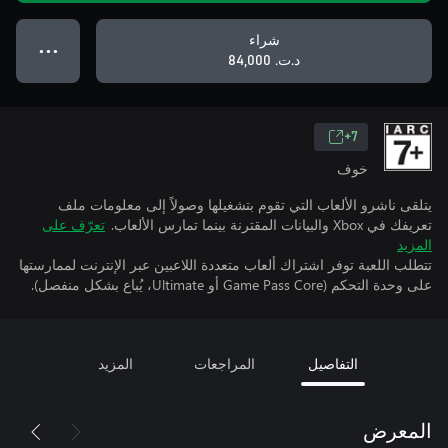
شراء
● ● ●
د.ت.‏ 84,000
7+
خوف
يتلقى ناشرو الألعاب التي تقوم بتشغيلها وصولاً إلى معلومات ملف
تعريفك في Xbox والبيانات المقترنة بينما تمارس الألعاب.
تعرّف على
المزيد
تتطلب اللعبة توفر اشتراك ألعاب متعددة اللاعبين عبر الإنترنت لممارستها
على وحدة التحكم (Game Pass Core أو Ultimate، يُباع بشكل منفصل).
التفاصيل
المراجعات
المزيد
المعرض