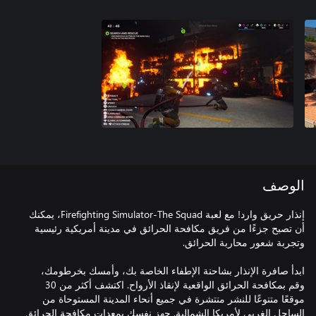
الوصف
إنذار حريق وارد! مع لعبة Firefighting Simulator-The Squad، يمكنك
أن تصبح جزءًا من فريق مكافحة الحرائق في مدينة أمريكية رئيسية
ابدأ صافرة الإنذار بشاحنة الإطفاء الخاصة بك، وأمسك بخرطومك،
وقم بمكافحة الحرائق الواقعية لإنقاذ الأرواح. اكتشف أكثر من 30
موقعًا متنوعًا للنشر منتشرة في جميع أنحاء المدينة المستوحاة من
الساحل الغربي لأمريكا الشمالية. جهز نفسك بمعدات مكافحة الحرائق