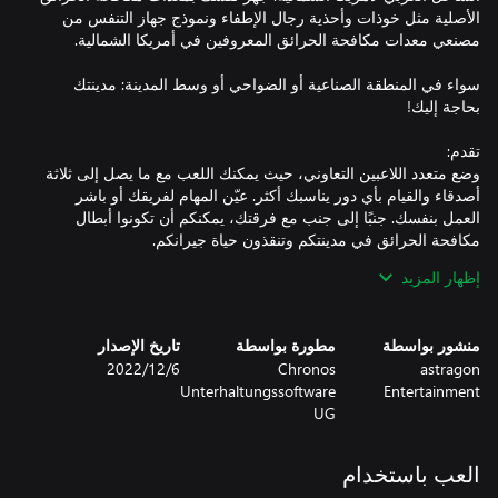
الأصلية مثل خوذات وأحذية رجال الإطفاء ونموذج جهاز التنفس من
سواء في المنطقة الصناعية أو الضواحي أو وسط المدينة: مدينتك
وضع متعدد اللاعبين التعاوني، حيث يمكنك اللعب مع ما يصل إلى ثلاثة
أصدقاء والقيام بأي دور يناسبك أكثر. عيّن المهام لفريقك أو باشر
العمل بنفسك. جنبًا إلى جنب مع فرقتك، يمكنكم أن تكونوا أبطال
إظهار المزيد
وضع اللاعب الفردي، حيث يمكنك أن تصبح قائد فريق إطفاء ذا خبرة.
وجّه فرقتك لتحقيق النجاح في مهماتك وإطفاء أكبر عدد ممكن من
منشور بواسطة
مطورة بواسطة
تاريخ الإصدار
astragon
Chronos
6‏/12‏/2022
محاكاة متطورة للحرائق، بما في ذلك الماء والدخان والحرارة والتيار
Unterhaltungssoftware
Entertainment
الخلفي والمصابيح الكهربائية وحرائق الشحوم ومجموعة كبيرة من
UG
الأسباب الأخرى للحرائق، مثل الإلكترونيات والمواد الكيميائية
العب باستخدام
خمس شاحنات إطفاء حاصلة على ترخيص Rosenbauer America، مثل