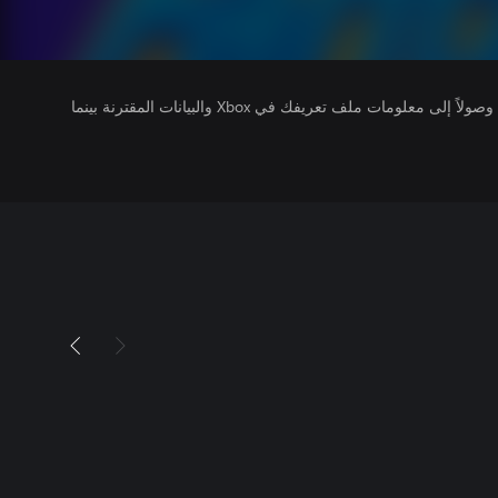
يتلقى ناشرو الألعاب التي تقوم بتشغيلها وصولاً إلى معلومات ملف تعريفك في Xbox والبيانات المقترنة بينما