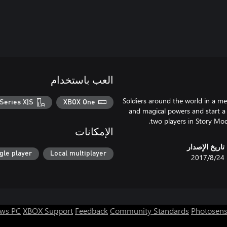
العب باستخدام
Soldiers around the world in a me
Series X|S
XBOX One
and magical powers and start a 
two players in Story Mod
الإمكانات
تاريخ الإصدار
gle player
Local multiplayer
24‏/8‏/2017
ws PC
XBOX Support
Feedback
Community Standards
Photosens