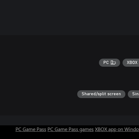
PC
XBOX 
Shared/split screen
Sin
PC Game Pass
PC Game Pass games
XBOX app on Windo