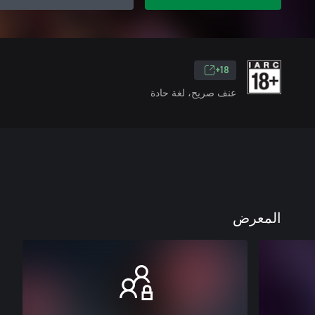
18+
عنف صريح، لغة حادة
المعرض