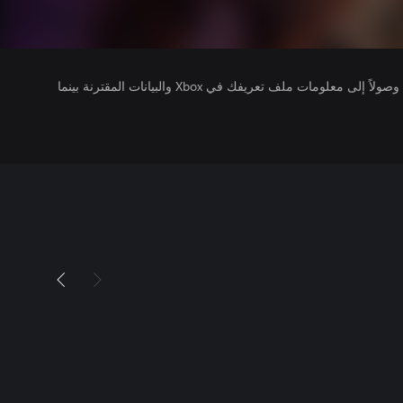
يتلقى ناشرو الألعاب التي تقوم بتشغيلها وصولاً إلى معلومات ملف تعريفك في Xbox والبيانات المقترنة بينما