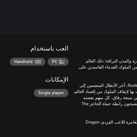
العب باستخدام
ت الغادرة والمدن البراقة؛ ذلك العالم
Handheld
PC
من الملوك القدماء الفاسدين على
الإمكانات
يحتاج عالم Thedas الآن إلى شخص يمكن الاعتماد عليه. ارتق بشخصية Rook، آخر الأبطال المنضمين إلى
عب بها لإيقاف الملوك من إفساد العالم.
Single player
 من سبعة رفاق، كل منهم بقصته
الحافلة بالأحداث التي يمكنك استكشافها ورسم ملامحها، وكلكم معاً ستصبحون رابطة حماة الحاجز The
وحد صفوف قوات حماة الحاجز واهزم الملوك في لعبة تقمص الأدوار الغامرة للاعب الفردي Dragon