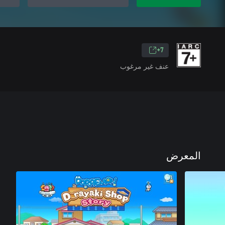
7+
عنف غير مرغوب
المعرض