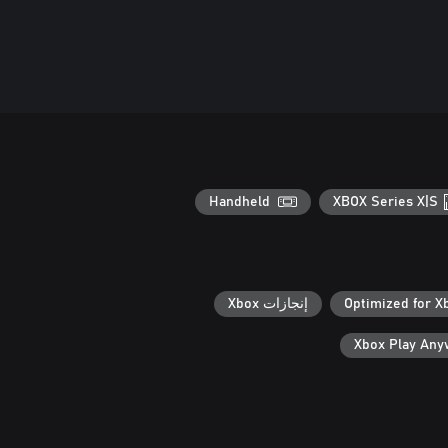
Handheld
XBOX Series X|S
Optimized for X
إنجازات Xbox
Xbox Play An