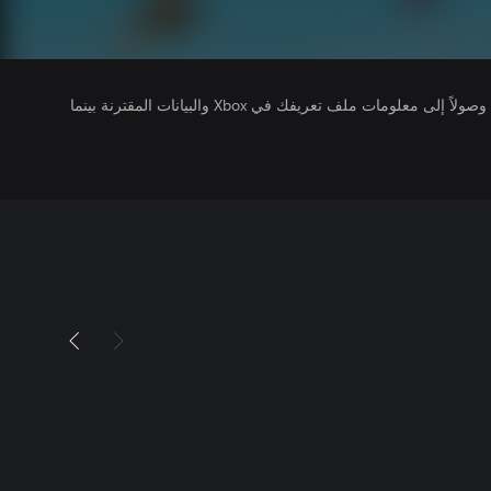
يتلقى ناشرو الألعاب التي تقوم بتشغيلها وصولاً إلى معلومات ملف تعريفك في Xbox والبيانات المقترنة بينما