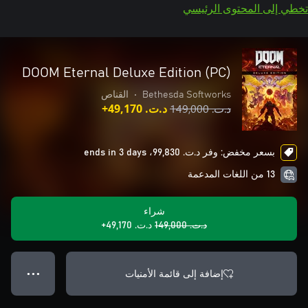
تخطي إلى المحتوى الرئيسي
DOOM Eternal Deluxe Edition (PC)
Bethesda Softworks
•
القناص
د.ت.‏ 149,000
د.ت.‏ 49,170+
بسعر مخفض: وفر د.ت.‏ 99,830، ends in 3 days
13 من اللغات المدعمة
شراء
د.ت.‏ 149,000
د.ت.‏ 49,170+
إضافة إلى قائمة الأمنيات
● ● ●