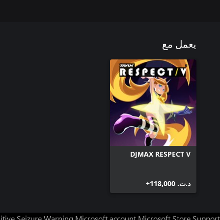
يعمل مع
24 Rising the sonic
DJMAX RESPECT V
د.ت.‏ 118,000+
itive Seizure Warning
Microsoft account
Microsoft Store Support