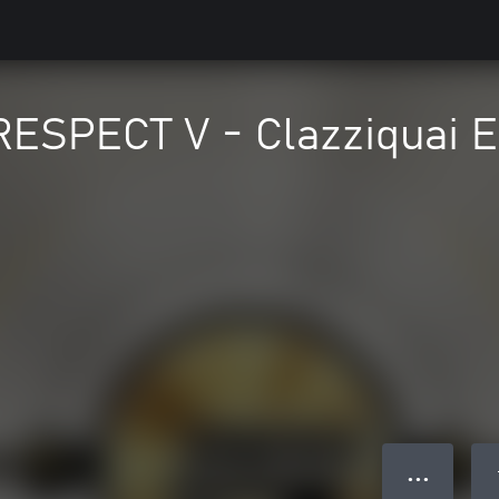
ESPECT V - Clazziquai E
● ● ●