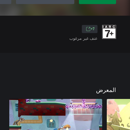
7+
عنف غير مرغوب
المعرض