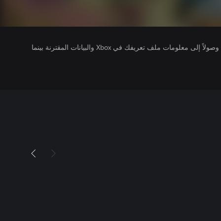
يتلقى ناشرو الألعاب التي تقوم بتشغيلها وصولاً إلى معلومات ملف تعريفك في Xbox والبيانات المقترنة بينما