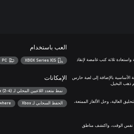
العب باستخدام
ستعادة ثلاثة كتب غامضة لإنقاذ
PC
XBOX Series X|S
Disney Illusion Island Starri تتضمن اللعبة الأساسية بالإضافة إلى لعبة حارس
الإمكانات
نمط متعدد اللاعبين المحلي لـ Xbox (2-4)
ليق العالية، وحل الألغاز الممتعة،
الحفظ السحابي لـ Xbox
ywhere
 نفس الوقت، واكتشف مناطق