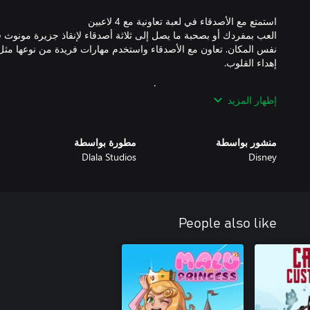
نفس المكان. تعاون مع الأصدقاء واستخدم مهارات فريدة من نوعها مث
إظهار المزيد
استمتع بتجربة مغامرة ميكي والأصدقاء الجديدة كليًا مع رسوم متحركة
منشور بواسطة
مطورة بواسطة
Dlala Studios
Disney
People also like