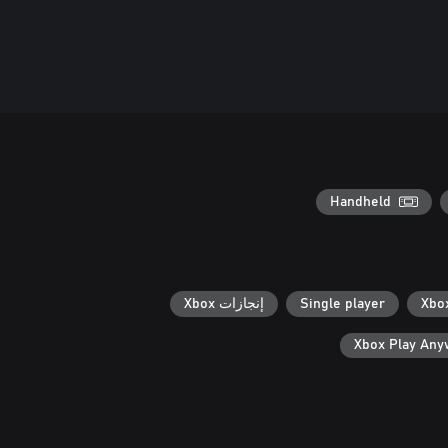
Handheld
Single player
إنجازات Xbox
Xbox Play An