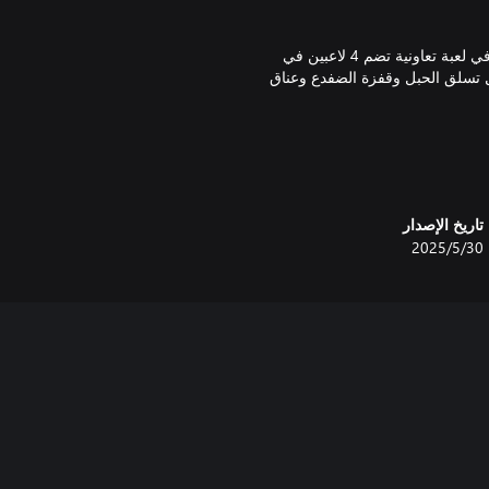
العب بمفردك أو بصحبة ما يصل إلى ثلاثة أصدقاء لإنقاذ جزيرة مونوث في لعبة تعاونية تضم 4 لاعبين في
ل تسلق الحبل وقفزة الضفدع وعناق
 مرسومة باليد، ومعزوفة موسيقية
تاريخ الإصدار
30‏/5‏/2025