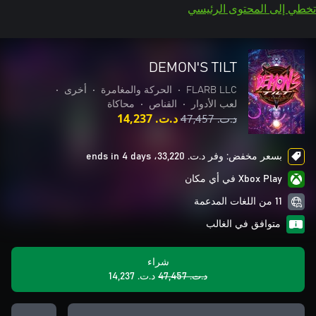
تخطي إلى المحتوى الرئيسي
DEMON'S TILT
FLARB LLC
•
الحركة والمغامرة
•
أخرى
•
لعب الأدوار
•
القناص
•
محاكاة
د.ت.‏ 47,457
د.ت.‏ 14,237
بسعر مخفض: وفر د.ت.‏ 33,220، ends in 4 days
Xbox Play في أي مكان
11 من اللغات المدعمة
متوافق في الغالب
شراء
د.ت.‏ 47,457
د.ت.‏ 14,237