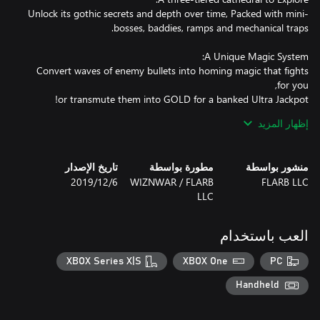
Unlock its gothic secrets and depth over time, Packed with mini-
Convert waves of enemy bullets into homing magic that fights
إظهار المزيد
Use your Chain Meter to combo hits and keep your scoring
momentum up. Link ramps to extend the Chain Meter's life.
منشور بواسطة
مطورة بواسطة
تاريخ الإصدار
FLARB LLC
WIZNWAR / FLARB
6‏/12‏/2019
LLC
Base Multipliers can soar up to 99x Earn Global multipliers to
العب باستخدام
XBOX Series X|S
XBOX One
PC
Complete Dark Rituals and spell letters for huge bonuses &
Handheld