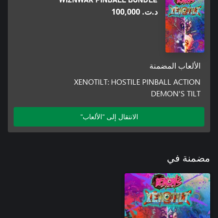
د.ت.‏ 100,000
A blasphemous experiment gone awry. Watch out for the bile!
الألعاب المضمنة
XENOTILT: HOSTILE PINBALL ACTION
DEMON'S TILT
الانتقال إلى "الألعاب"
مضمنة في