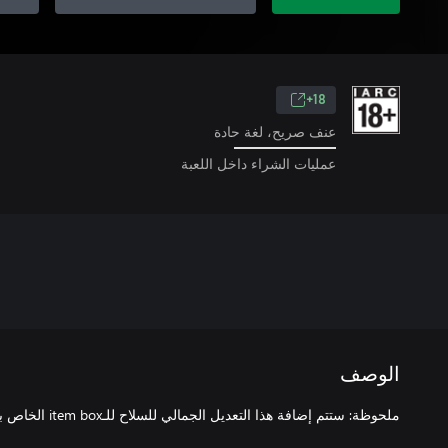
18+
عنف صريح، لغة حادة
عمليات الشراء داخل اللعبة
الوصف
ملحوظة: ستتم إضافة هذا التعديل الجمالي للسلاح للـitem box الخاص بك داخل اللعبة في وضع الـStory.