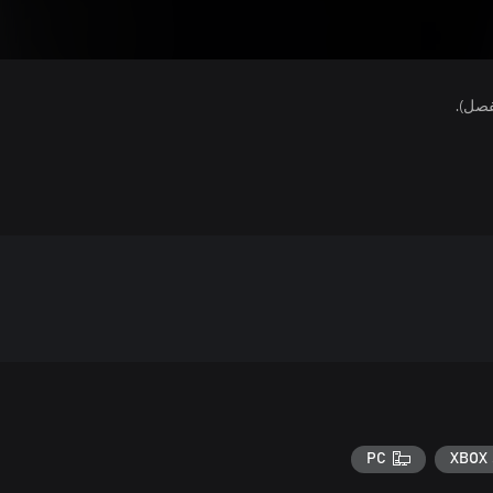
فصل).
PC
XBOX 