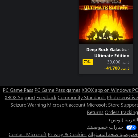
Deep Rock Galactic -
Ultimate Edition
د.ت.‏ 139,000
-70%
د.ت.‏ 41,700+
PC Game Pass
PC Game Pass games
XBOX app on Windows PC
XBOX Support
Feedback
Community Standards
Photosensitive
Seizure Warning
Microsoft account
Microsoft Store Support
Returns
Orders tracking
العربية (تونس)
خيارات خصوصيتك
خصوصية صحة المستهلك
Privacy & Cookies
Contact Microsoft