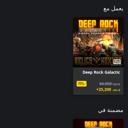
يعمل مع
Deep Rock Galactic
د.ت.‏ 84,000
-70%
د.ت.‏ 25,200+
مضمنة في