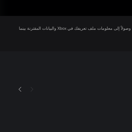
يتلقى ناشرو الألعاب التي تقوم بتشغيلها وصولاً إلى معلومات ملف تعريفك في Xbox والبيانات المقترنة بينما