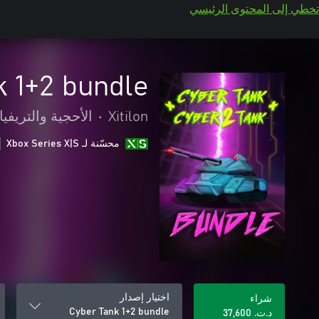
تخطي إلى المحتوى الرئيسي
k 1+2 bundle
Xitilon
•
الأحجية والتريفيا
محسّنة لـ Xbox Series X|S
اختيار إصدار
شراء
Cyber Tank 1+2 bundle
د.ت.‏ 37,600