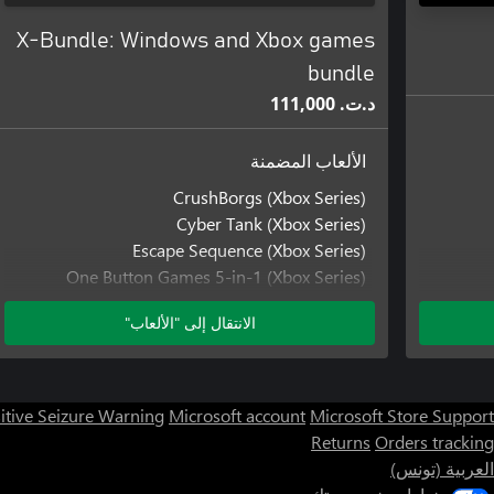
X-Bundle: Windows and Xbox games
bundle
د.ت.‏ 111,000
الألعاب المضمنة
CrushBorgs (Xbox Series)
Cyber Tank (Xbox Series)
Escape Sequence (Xbox Series)
One Button Games 5-in-1 (Xbox Series)
CrushBorgs (Xbox One)
الانتقال إلى "الألعاب"
CrushBorgs (for Windows 10)
Cyber Tank (Xbox One version)
Cyber Tank (Windows)
Escape Sequence (Xbox One)
itive Seizure Warning
Microsoft account
Microsoft Store Support
Escape Sequence (for Windows 10)
Returns
Orders tracking
One Button Games 5-in-1
العربية (تونس)
One Button Games 5-in-1 (for Windows 10)