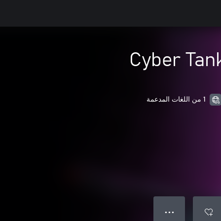
Cyber Tan
1 من اللغات المدعمة
● ● ●