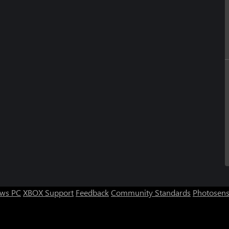
ws PC
XBOX Support
Feedback
Community Standards
Photosens