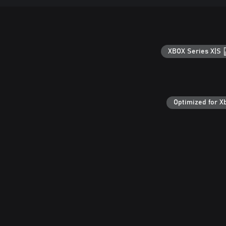
XBOX Series X|S
Optimized for X