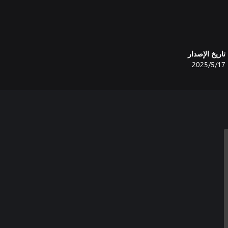
تاريخ الإصدار
17‏/5‏/2025
Collect all the 135 h