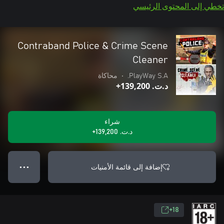
تخطي إلى المحتوى الرئيسي
Contraband Police & Crime Scene
Cleaner
PlayWay S.A.
•
محاكاة
د.ت.‏ 139,200+
شراء
د.ت.‏ 139,200+
إضافة إلى قائمة الأمنيات
● ● ●
18+