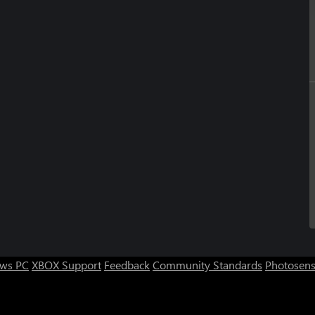
ws PC
XBOX Support
Feedback
Community Standards
Photosens