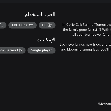
العب باستخدام
In Collie Call: Farm of Tomorro
XBOX One
PC
the farm’s gone full sci-fi! With
الإمكانات
Each level brings new tricks and t
and blooming spring labs, you'll
box Series X|S
Single player