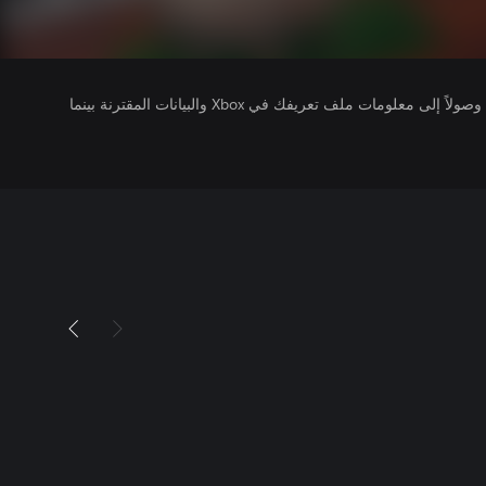
يتلقى ناشرو الألعاب التي تقوم بتشغيلها وصولاً إلى معلومات ملف تعريفك في Xbox والبيانات المقترنة بينما