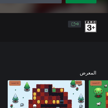
3+
المعرض