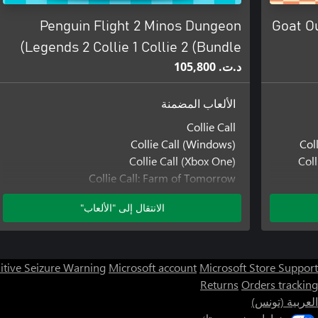
Penguin Flight 2 Minos Dungeon
Goat Ou
Legends 2 Collie 1 Collie 2 (Bundle)
د.ت.‏ 105,800
الألعاب المضمنة
Collie Call
Collie Call (Windows)
Col
Collie Call (Xbox One)
Col
Collie Call: Farm of Tomorrow
Collie Call: Farm of Tomorrow (Windows)
الانتقال إلى "الألعاب"
Collie Call: Farm of Tomorrow (Xbox One)
Legends Aligned: Minis in Conflict
Legends Aligned: Minis in Conflict (Windows)
Legends Aligned: Minis in Conflict (Xbox One)
itive Seizure Warning
Microsoft account
Microsoft Store Support
Minos Dungeon
Returns
Orders tracking
Minos Dungeon (Windows)
العربية (تونس)
Minos Dungeon (Xbox One)