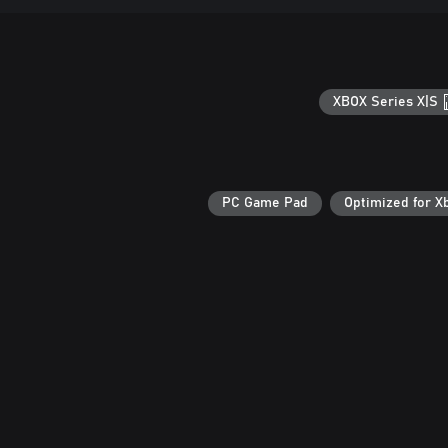
XBOX Series X|S
PC Game Pad
Optimized for X