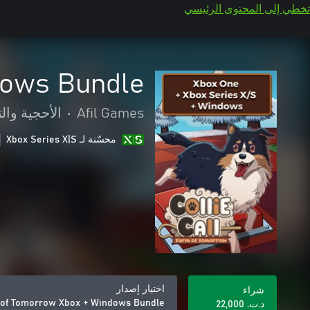
تخطي إلى المحتوى الرئيسي
dows Bundle
Afil Games
•
الأحجية والت
محسّنة لـ Xbox Series X|S
اختيار إصدار
شراء
m of Tomorrow Xbox + Windows Bundle
د.ت.‏ 22,000