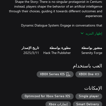
Shape the Story: There is no singular protagonist in Centum;
instead, players shape the behavior of an artificial intelligence
through their choices, guiding it towards different outcomes and
Dynamic Dialogue System: Engage in conversations that
influence the characters' ego states and alter the course of the
إظهار المزيد
Question Reality: Centum speaks of themes that challenge
منشور بواسطة
مطورة بواسطة
تاريخ الإصدار
players to question not only the game's reality but also their own
Serenity Forge
Hack The Publisher
11‏/3‏/2025
perceptions and beliefs
العب باستخدام
XBOX Series X|S
XBOX One
الإمكانات
Optimized for Xbox Series X|S
Single player
Smart Delivery
إنجازات Xbox