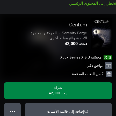
تخطي إلى المحتوى الرئيسي
Centum
Serenity Forge
•
الحركة والمغامرة
•
الأحجية والتريفيا
•
أخرى
د.ت.‏ 42,000
محسّنة لـ Xbox Series X|S
توافق ذكي
7 من اللغات المدعمة
شراء
د.ت.‏ 42,000
إضافة إلى قائمة الأمنيات
● ● ●