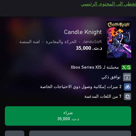
تخطي إلى المحتوى الرئيسي
Candle Knight
JanduSoft
•
الحركة والمغامرة
•
لعبة المنصة
د.ت.‏ 35,000
محسّنة لـ Xbox Series X|S
توافق ذكي
2 ميزات إمكانية وصول ذوي الاحتياجات الخاصة
7 من اللغات المدعمة
شراء
د.ت.‏ 35,000