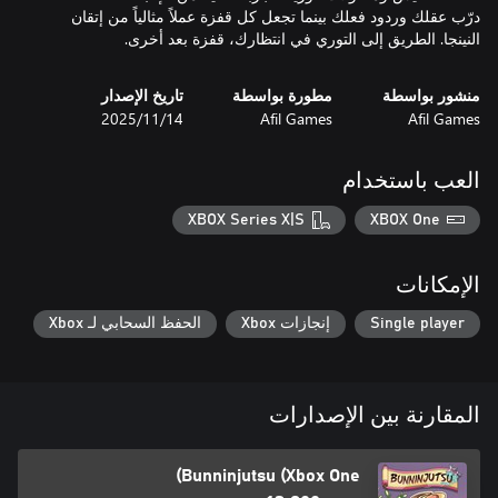
درّب عقلك وردود فعلك بينما تجعل كل قفزة عملاً مثالياً من إتقان
النينجا. الطريق إلى التوري في انتظارك، قفزة بعد أخرى.
منشور بواسطة
مطورة بواسطة
تاريخ الإصدار
Afil Games
Afil Games
14‏/11‏/2025
العب باستخدام
XBOX Series X|S
XBOX One
الإمكانات
Single player
إنجازات Xbox
الحفظ السحابي لـ Xbox
المقارنة بين الإصدارات
Bunninjutsu (Xbox One)