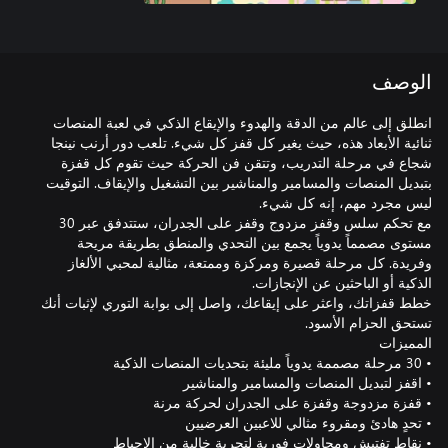
الوصف
انطلق إلى عالم من الدقة والهدوء والإيقاع الذكي في لعبة المنصات
ثنائية الأبعاد هذه، حيث يغير كل قفز كل شيء. تلعب دور أرنب نينجا
شجاع في مرحلة التدريب، وتتقن فن الحركة حيث تقوم كل قفزة
بتبديل المنصات والمسامير والمناشير بين التشغيل والإيقاف. التوقيت
مع تحكم سلس وقفز مزدوج وقفز على الجدران، ستتدفق عبر 30
مستوى مصمماً يدوياً يجمع بين التحدي والمنطق بطريقة مريحة
وفريدة. كل مرحلة قصيرة ومركزة وممتعة، مثالية لمحبي الألغاز
خطط قفزاتك، واعثر على إيقاعك، واصل إلى بوابة التوري لإثبات أنك