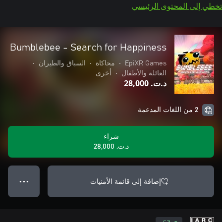
تخطي إلى المحتوى الرئيسي
Bumblebee - Search for Happiness
EpiXR Games
•
محاكاة
•
السباق والطيران
•
العائلة والأطفال
•
أخرى
د.ت.‏ 28,000
2 من اللغات المدعمة
شراء
د.ت.‏ 28,000
إضافة إلى قائمة الأمنيات
● ● ●