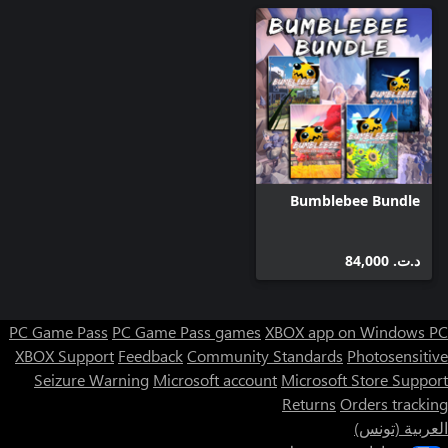
Bumblebee Bundle
د.ت.‏ 84,000
PC Game Pass
PC Game Pass games
XBOX app on Windows PC
XBOX Support
Feedback
Community Standards
Photosensitive
Seizure Warning
Microsoft account
Microsoft Store Support
Returns
Orders tracking
العربية (تونس)