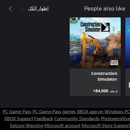
إظهار الكل
People also like
Construction
Simulator
د.ت.‏ 84,000+
PC Game Pass
PC Game Pass games
XBOX app on Windows PC
XBOX Support
Feedback
Community Standards
Photosensitive
Seizure Warning
Microsoft account
Microsoft Store Support