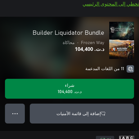
تخطي إلى المحتوى الرئيسي
Builder Liquidator Bundle
Frozen Way
•
محاكاة
د.ت.‏ 104,400
11 من اللغات المدعمة
شراء
د.ت.‏ 104,400
إضافة إلى قائمة الأمنيات
● ● ●