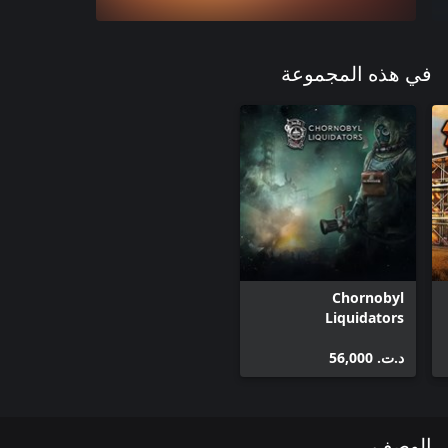
في هذه المجموعة
Chornobyl
Liquidators
د.ت.‏ 56,000
الوصف