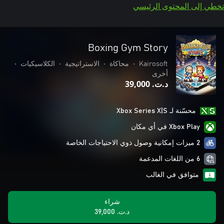
تخطي إلى المحتوى الرئيسي
Boxing Gym Story
Kairosoft
•
محاكاة
•
الاستراتيجية
•
الكلاسيكيات
•
أخرى
د.ت.‏ 39,000
محسّنة لـ Xbox Series X|S
Xbox Play في أي مكان
2 ميزات إمكانية وصول ذوي الاحتياجات الخاصة
6 من اللغات المدعمة
متوافق في الغالب
شراء
د.ت.‏ 39,000