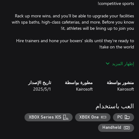
Rack up more wins, and you'll be able to upgrade your facilities
with spa baths, high-class cafeterias, and more. Before you know
Hire trainers and hone your boxers' skills until they're ready to
Make your gym unique by outfitting it with facilities of your
إظهار المزيد
choice, creating the perfect environment for fostering boxing
منشور بواسطة
مطورة بواسطة
تاريخ الإصدار
Kairosoft
Kairosoft
1‏/5‏/2025
Enjoy all the thrills of an underdog boxing story in Kairosoft's
latest management sim game!
العب باستخدام
XBOX Series X|S
XBOX One
PC
Handheld