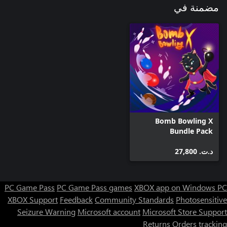
مضمنة في
Bomb Bowling X
Bundle Pack
د.ت.‏ 27,800
PC Game Pass
PC Game Pass games
XBOX app on Windows PC
XBOX Support
Feedback
Community Standards
Photosensitive
Seizure Warning
Microsoft account
Microsoft Store Support
Returns
Orders tracking