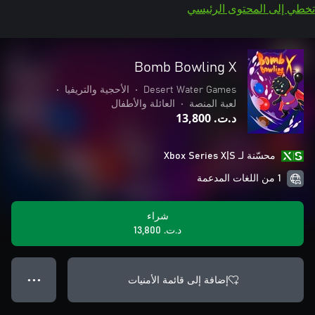
تخطي إلى المحتوى الرئيسي
Bomb Bowling X
Desert Water Games
•
الأحجية والتريفيا
•
لعبة المنصة
•
العائلة والأطفال
د.ت.‏ 13,800
محسّنة لـ Xbox Series X|S
1 من اللغات المدعمة
شراء
د.ت.‏ 13,800
إضافة إلى قائمة الأمنيات
● ● ●