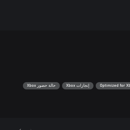
Optimized for X
إنجازات Xbox
حالة حضور Xbox