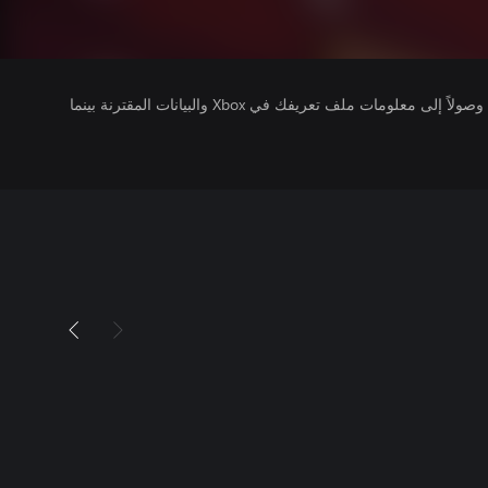
يتلقى ناشرو الألعاب التي تقوم بتشغيلها وصولاً إلى معلومات ملف تعريفك في Xbox والبيانات المقترنة بينما