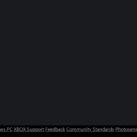
ws PC
XBOX Support
Feedback
Community Standards
Photosens