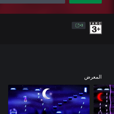
3+
المعرض