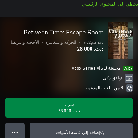
تخطي إلى المحتوى الرئيسي
Between Time: Escape Room
mc2games
•
الحركة والمغامرة
•
الأحجية والتريفيا
د.ت.‏ 28,000
محسّنة لـ Xbox Series X|S
توافق ذكي
9 من اللغات المدعمة
شراء
د.ت.‏ 28,000
إضافة إلى قائمة الأمنيات
● ● ●