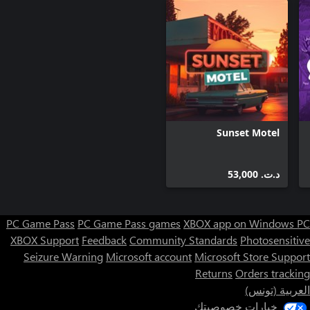
Sunset Motel
د.ت.‏ 53,000
PC Game Pass
PC Game Pass games
XBOX app on Windows PC
XBOX Support
Feedback
Community Standards
Photosensitive
Seizure Warning
Microsoft account
Microsoft Store Support
Returns
Orders tracking
العربية (تونس)
خيارات خصوصيتك