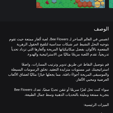
الوصف
انغمس في العالم الساحر لـ Bee Flowers، لعبة ألغاز ممتعة حيث تقوم
بتوجيه النحل النشيط عبر شبكات سداسية لتلقيح الحقول الزهرية
المفعمة بالألوان. بفضل ميكانيكياتها المريحة وألغازها التي تزداد تحدياً
قم بتوصيل النقاط عن طريق تدوير وترتيب المسارات، واضعًا
استراتيجيتك عبر مستويات متزايدة التعقيد. تخلق الرسومات البسيطة
والموسيقى المريحة أجواءً دافئة، مما يجعلها خيارًا مثاليًا لعشاق الألعاب
سواء كنت تحل لغزًا سريعًا أو تتقن تحديًا صعبًا، تعدك Bee Flowers