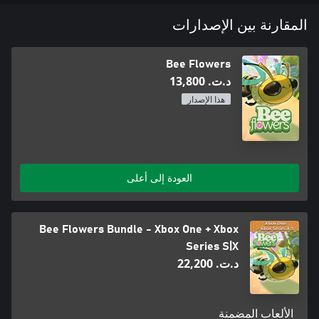
المقارنة بين الإصدارات
Bee Flowers
د.ت.‏ 13,800
هذا الإصدار
العودة إلى أعلى
Bee Flowers Bundle - Xbox One + Xbox
Series S|X
د.ت.‏ 22,200
الألعاب المضمنة