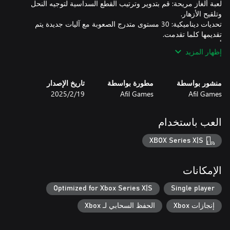
لعبة ألغاز مريحة: قم بتدوير وترتيب القطع السداسية لتوجيه النحل
تحديات ديناميكية: 30 مستوى متدرج الصعوبة مع آليات جديدة يتم
أجواء مريحة: رسومات بسيطة وموسيقى مهدئة لخلق تجربة لعب
إظهار المزيد
خذ استراحة من صخب الحياة اليومية ودع Bee Flowers يأخذك إلى
عالم مليء بالمنطق والجمال. هل أنت مستعد لمساعدة النحل وإحياء
منشور بواسطة
مطورة بواسطة
تاريخ الإصدار
الزهور؟
Afil Games
Afil Games
19‏/2‏/2025
العب باستخدام
XBOX Series X|S
الإمكانات
Optimized for Xbox Series X|S
Single player
إنجازات Xbox
الحفظ السحابي لـ Xbox