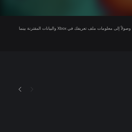
يتلقى ناشرو الألعاب التي تقوم بتشغيلها وصولاً إلى معلومات ملف تعريفك في Xbox والبيانات المقترنة بينما