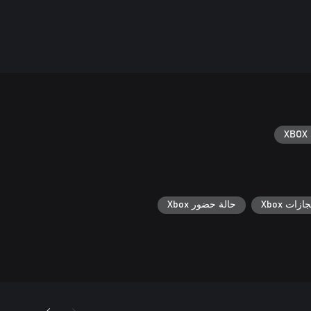
XBOX 
جازات Xbox
حالة حضور Xbox