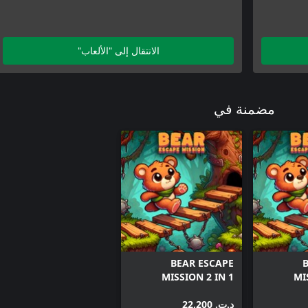
الانتقال إلى "الألعاب"
مضمنة في
BEAR ESCAPE
MISSION 2 IN 1
MI
د.ت.‏ 22,200