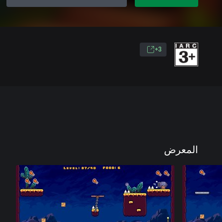
3+
المعرض