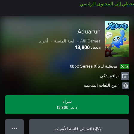
تخطي إلى المحتوى الرئيسي
Aquarun
Afil Games
•
لعبة المنصة
•
أخرى
د.ت.‏ 13,800
محسّنة لـ Xbox Series X|S
توافق ذكي
1 من اللغات المدعمة
شراء
د.ت.‏ 13,800
إضافة إلى قائمة الأمنيات
● ● ●