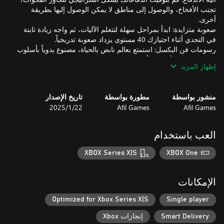
تجنب الأفخاخ، والوصول إلى مناطق لا يمكن الوصول إليها بطريقة
صعوبة متزايدة: ابدأ بمراحل سهلة لتتعلم الآليات، ثم واجه زيادة ثابتة
رسومات فن البكسل: استمتع بعالم نابض بالحياة، مصنوع يدوياً بأسلوب
إظهار المزيد
إعادة المحاولة الفورية: استمتع بمحاولات سلسة للحفاظ على تدفق
إتقان ألعاب المنصات: مثالية للاعبين الذين يتوقون إلى التحديات
منشور بواسطة
مطورة بواسطة
تاريخ الإصدار
والمكافآت المرضية لإتقان اللعبة.
Afil Games
Afil Games
22‏/1‏/2025
العب باستخدام
XBOX Series X|S
XBOX One
الإمكانات
Optimized for Xbox Series X|S
Single player
Smart Delivery
إنجازات Xbox