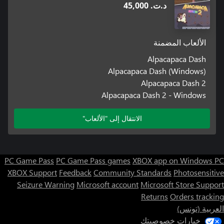
د.ت.‏ 45,000
الألعاب المضمنة
Alpacapaca Dash
Alpacapaca Dash (Windows)
Alpacapaca Dash 2
Alpacapaca Dash 2 - Windows
الانتقال إلى "الألعاب"
PC Game Pass
PC Game Pass games
XBOX app on Windows PC
XBOX Support
Feedback
Community Standards
Photosensitive
Seizure Warning
Microsoft account
Microsoft Store Support
Returns
Orders tracking
العربية (تونس)
خيارات خصوصيتك