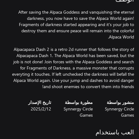
After saving the Alpaca Goddess and vanquishing the eternal
darkness, you now have to save the Alpaca World again!
Fragments of darkness started appearing and it's your job to
destroy them and ensure peace will remain into the colorful
Alpacapaca Dash 2 is a retro 2d runner that follows the story of
Alpacapaca Dash 1. The Alpaca World has been saved, but the
job is not done! Join forces with the Alpaca Goddess and search
for Fragments of Darkness, a massive monster that corrupts
everyting it touches. If left unchecked the darkness will befall the
Alpaca World again. Use your jump and dashes to avoid danger
and shoot enemies to convert them into friends!
منشور بواسطة
مطورة بواسطة
تاريخ الإصدار
Synnergy Circle
Synnergy Circle
12‏/2‏/2025
Games
Games
العب باستخدام