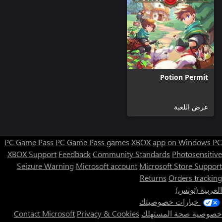
Potion Permit
عرض اللعبة
PC Game Pass
PC Game Pass games
XBOX app on Windows PC
XBOX Support
Feedback
Community Standards
Photosensitive
Seizure Warning
Microsoft account
Microsoft Store Support
Returns
Orders tracking
العربية (تونس)
خيارات خصوصيتك
خصوصية صحة المستهلك
Privacy & Cookies
Contact Microsoft