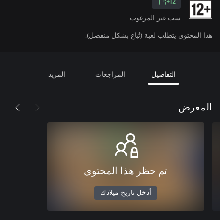
12+
سب غير المرغوب
هذا المحتوى يتطلب لعبة (تُباع بشكل منفصل).
التفاصيل
المراجعات
المزيد
المعرض
تم حظر هذا المحتوى
أدخل تاريخ ميلادك