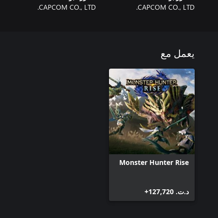
CAPCOM CO., LTD.
CAPCOM CO., LTD.
يعمل مع
Monster Hunter Rise
د.ت.‏ 127,720+