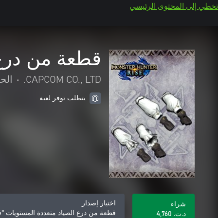
تخطي إلى المحتوى الرئيسي
قطعة من درع 
CAPCOM CO., LTD.
•
الح
يتطلب توفر لعبة
اختيار إصدار
شراء
قطعة من درع الصياد متعددة المستويات "ق
د.ت.‏ 4,760