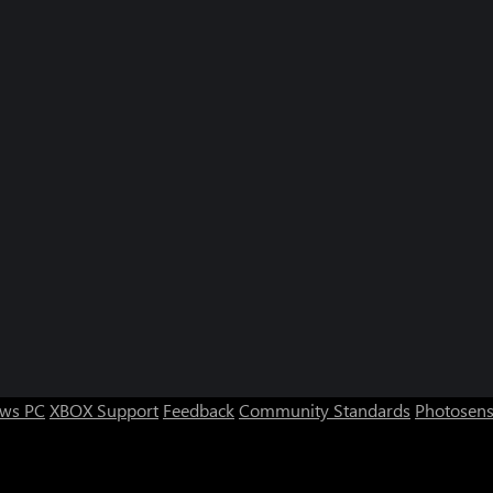
ws PC
XBOX Support
Feedback
Community Standards
Photosens