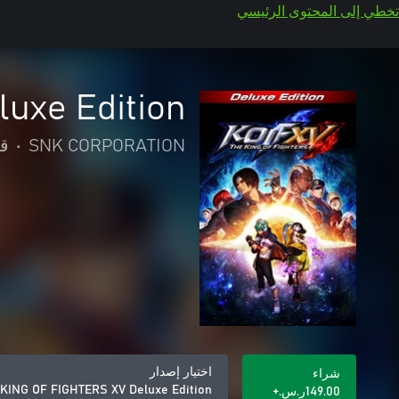
تخطي إلى المحتوى الرئيسي
uxe Edition
SNK CORPORATION
•
قت
اختيار إصدار
شراء
KING OF FIGHTERS XV Deluxe Edition
‪ر.س.‏‎149.00‬+