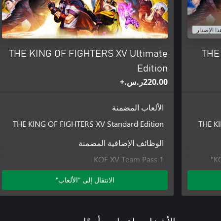
KOF والمزيد.
ذا الإصدار
THE KING OF FIGHTERS XV Ultimate
THE
Edition
‪ر.س.‏‎220.00‬+
الألعاب المضمنة
THE KING OF FIGHTERS XV Standard Edition
THE KI
الوظائف الإضافية المضمنة
KOF XV Team Pass 1
K
بطاقة فريق 2 لـKOF XV
الانتقال إلى "الألعاب"
KOF XV Fighter Pass
KOF XV DLC Characters "MATURE" and "VICE"
KOF XV DLC Costume "CLASSIC LEONA"
KOF XV DLC Costume "GAROU: MotW TERRY"