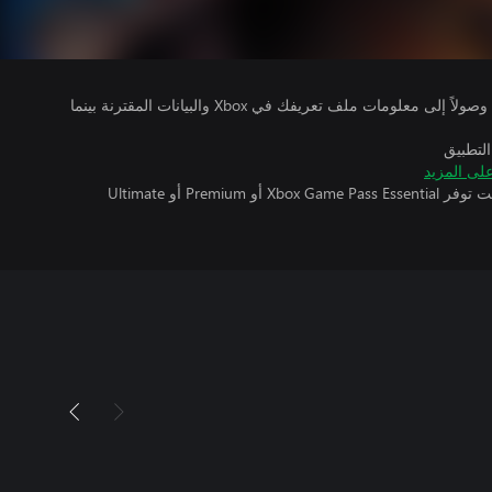
يتلقى ناشرو الألعاب التي تقوم بتشغيلها وصولاً إلى معلومات ملف تعريفك في Xbox والبيانات المقترنة بينما
التطبيق
لى المزيد
تتطلب اللعبة متعددة اللاعبين عبر الإنترنت توفر Xbox Game Pass Essential أو Premium أو Ultimate