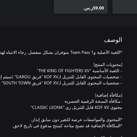
‪ر.س.‏‎59.00‬
الوصف