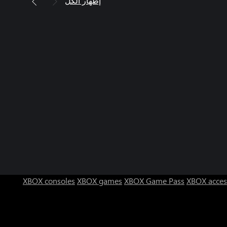
إظهار الكل
XBOX consoles
XBOX games
XBOX Game Pass
XBOX acces