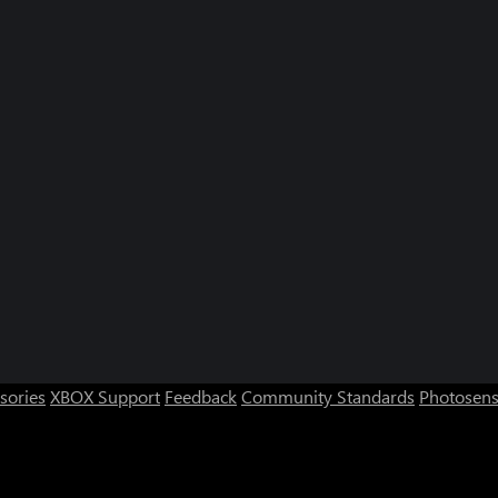
sories
XBOX Support
Feedback
Community Standards
Photosens