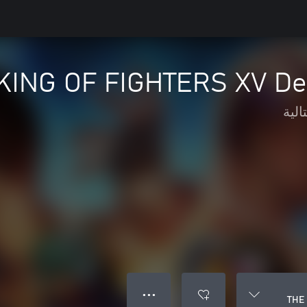
KING OF FIGHTERS XV Del
الية
● ● ●
THE 