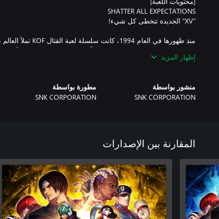
منذ ظهورها في العام 1994، 
إظهار المزيد
منشور بواسطة
مطورة بواسطة
شخصيات كلاسيكية وشخصيات أعيد احيائها وشخصيات جديدة والمزيد! تو
SNK CORPORATION
SNK CORPORATION
المقارنة بين الإصدارات
ترث سابقتها في طور معر
تم استخدام تقنية Rollback netcode لتقليل حدوث أي ت