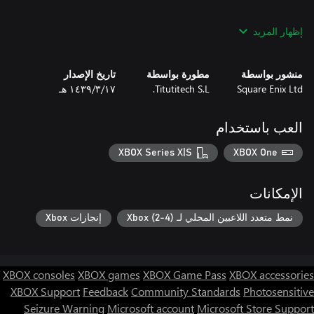
يشكل Trials of the Gods تحديات
إظهار المزيد
منشور بواسطة
مطورة بواسطة
تاريخ الإصدار
Square Enix Ltd
Titutitech S.L.
١٧‏/٣‏/١٤٣٩ هـ
العب باستخدام
XBOX Series X|S
XBOX One
الإمكانات
نمط متعدد اللاعبين المحلي لـ Xbox (2-4)
إنجازات Xbox
XBOX consoles
XBOX games
XBOX Game Pass
XBOX accessories
XBOX Support
Feedback
Community Standards
Photosensitive
Seizure Warning
Microsoft account
Microsoft Store Support