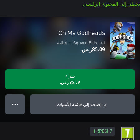
تخطي إلى المحتوى الرئيسي
Oh My Godheads
Square Enix Ltd
•
قتالية
‪ر.س.‏‎85.09‬
شراء
‪ر.س.‏‎85.09‬
إضافة إلى قائمة الأمنيات
● ● ●
PEGI 7