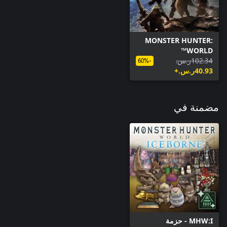
MONSTER HUNTER:
WORLD™
‪ر.س.‏‎102.34‬
-60%
‪ر.س.‏‎40.93‬+
مضمنة في
MHW:I - حزمة