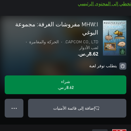
تخطي إلى المحتوى الرئيسي
MHW:I مفروشات الغرفة: مجموعة
البوغي
CAPCOM CO., LTD.
•
الحركة والمغامرة
•
لعب الأدوار
‪ر.س.‏‎8.62‬
يتطلب توفر لعبة
شراء
‪ر.س.‏‎8.62‬
إضافة إلى قائمة الأمنيات
● ● ●