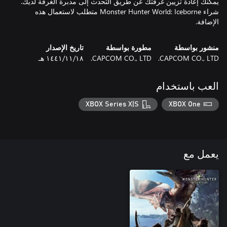
شراء Monster Hunter World: Iceborne متطلب لاستعمال هذه
الإضافة.
منشور بواسطة
مطورة بواسطة
تاريخ الإصدار
CAPCOM CO., LTD.
CAPCOM CO., LTD.
١٨‏/١١‏/١٤٤١ هـ
العب باستخدام
XBOX Series X|S
XBOX One
يعمل مع