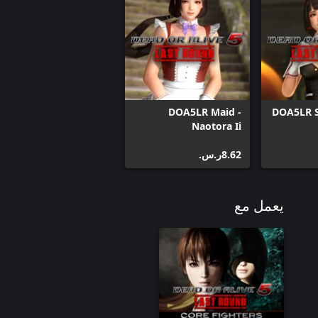
DOA5LR Maid -
DOA5LR S
Naotora Ii
‪ر.س.‏‎8.62‬
يعمل مع