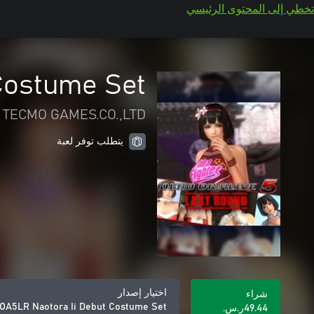
تخطي إلى المحتوى الرئيسي
Costume Set
 TECMO GAMES.CO.,LTD
يتطلب توفر لعبة
اختيار إصدار
شراء
OA5LR Naotora Ii Debut Costume Set
‪ر.س.‏‎49.44‬