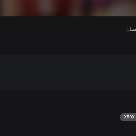
فصل).
XBOX 