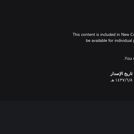
*This content is included in New 
be available for individua
تاريخ الإصدار
٨‏/٦‏/١٤٣٧ هـ