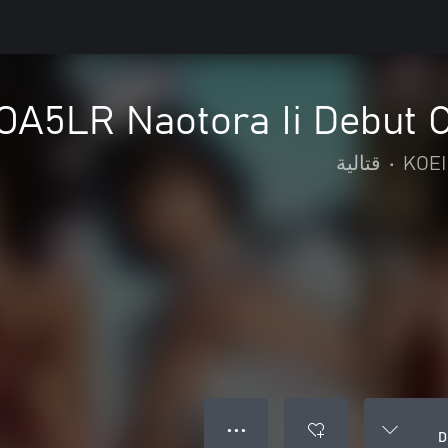
OA5LR Naotora Ii Debut 
KOEI
•
قتالية
● ● ●
D