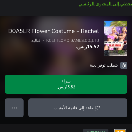
تخطي إلى المحتوى الرئيسي
DOA5LR Flower Costume - Rachel
KOEI TECMO GAMES.CO.,LTD
•
قتالية
‪ر.س.‏‎15.52‬
يتطلب توفر لعبة
شراء
‪ر.س.‏‎15.52‬
إضافة إلى قائمة الأمنيات
● ● ●