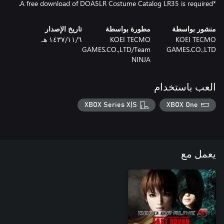
*A free download of DOA5LR Costume Catalog LR35 is required.
منشور بواسطة
مطورة بواسطة
تاريخ الإصدار
KOEI TECMO
KOEI TECMO
٦‏/١١‏/١٤٣٧ هـ
GAMES.CO.,LTD/Team
GAMES.CO.,LTD
NINJA
العب باستخدام
XBOX Series X|S
XBOX One
يعمل مع